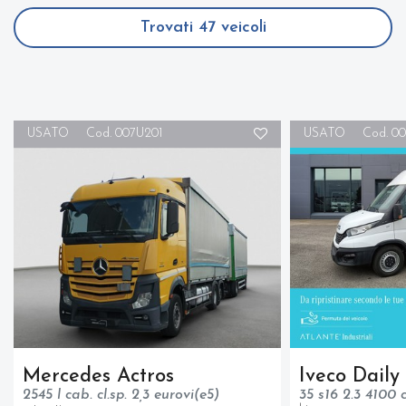
Trovati
47
veicoli
USATO
Cod. 007U201
USATO
Cod. 0
Mercedes Actros
Iveco Daily
2545 l cab. cl.sp. 2,3 eurovi(e5)
35 s16 2.3 4100