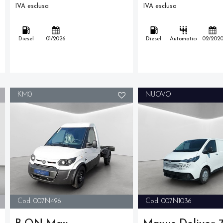
IVA esclusa
IVA esclusa
Diesel
01/2026
Diesel
Automatico
02/202
KM0
NUOVO
Cod. 007N496
Cod. 007N1036