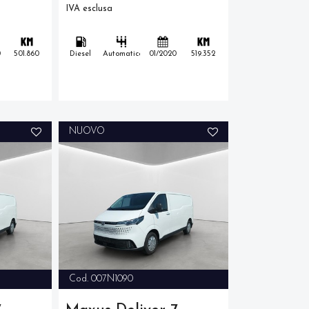
IVA esclusa
0
501.860
Diesel
Automatico
01/2020
519.352
NUOVO
Cod. 007N1090