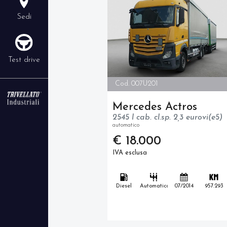
Sedi
Test drive
Cod. 007U201
Mercedes Actros
2545 l cab. cl.sp. 2,3 eurovi(e5)
automatico
€ 18.000
IVA esclusa
Diesel
Automatico
07/2014
957.293