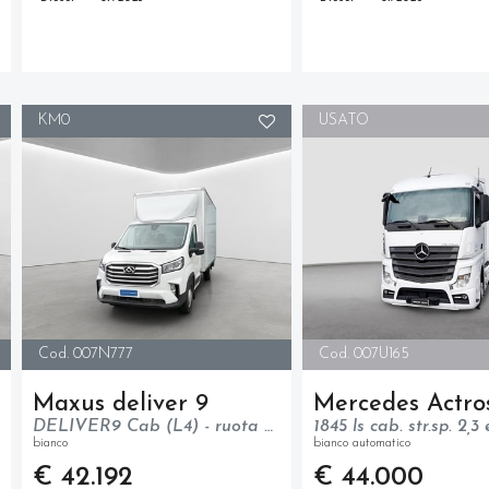
KM0
USATO
Cod. 007N777
Cod. 007U165
Maxus deliver 9
Mercedes Actro
DELIVER9 Cab (L4) - ruota singola - trazione posteriore - N1
bianco
bianco automatico
€ 42.192
€ 44.000