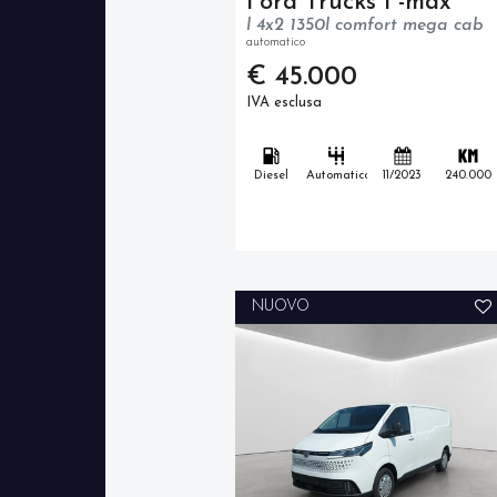
Ford Trucks F-max
l 4x2 1350l comfort mega cab
automatico
€ 45.000
IVA esclusa
Diesel
Automatico
11/2023
240.000
NUOVO