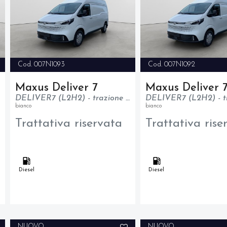
Cod. 007N1093
Cod. 007N1092
Maxus Deliver 7
Maxus Deliver 
DELIVER7 (L2H2) - trazione anteriore - N1
bianco
bianco
Trattativa riservata
Trattativa rise
Diesel
Diesel
NUOVO
NUOVO