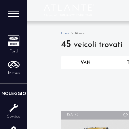
Home
Ricerca
45
veicoli trovati
Ford
VAN
Maxus
NOLEGGIO
USATO
Service