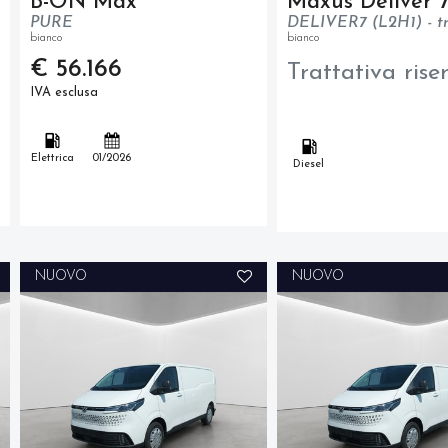
B-ON Max
Maxus Deliver 
PURE
bianco
bianco
€ 56.166
Trattativa rise
IVA esclusa
Elettrica
01/2026
Diesel
NUOVO
NUOVO