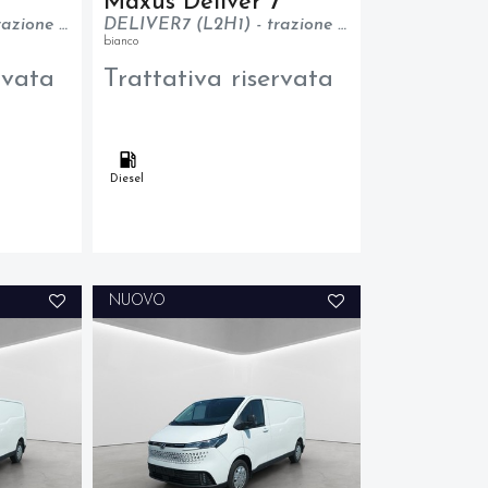
7
Maxus Deliver 7
DELIVER7 (L2H1) - trazione anteriore - N1
DELIVER7 (L2H1) - trazione anteriore - N1
bianco
rvata
Trattativa riservata
Diesel
NUOVO