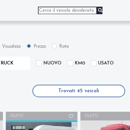
Visualizza
Prezzo
Rata
NUOVO
KM0
USATO
TRUCK
Trovati
45
veicoli
USATO
USATO