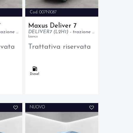
Cod. 007N1087
7
Maxus Deliver 7
DELIVER7 (L2H1) - trazione anteriore - N1
DELIVER7 (L2H1) - trazione anteriore - N1
bianco
rvata
Trattativa riservata
Diesel
NUOVO