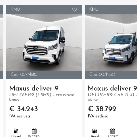
KM0
KM0
Cod. 007N680
Cod. 007N883
Maxus deliver 9
Maxus deliver 9
DELIVER9 (L3H2) - trazione anteriore - N1
bianco
bianco
€ 34.243
€ 38.792
IVA esclusa
IVA esclusa
Diesel
07/2025
Diesel
01/2026