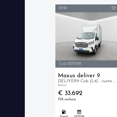
KM0
Cod. 007N781
Maxus deliver 9
DELIVER9 Cab (L4) - ruota singola - trazione posteriore - N1
bianco
€ 33.692
IVA esclusa
Diesel
01/2026