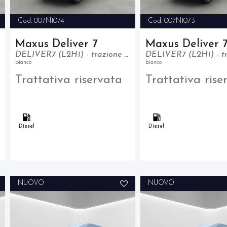
Cod. 007N1074
Cod. 007N1073
Maxus Deliver 7
Maxus Deliver 
DELIVER7 (L2H1) - trazione anteriore - N1
bianco
bianco
Trattativa riservata
Trattativa rise
Diesel
Diesel
NUOVO
NUOVO