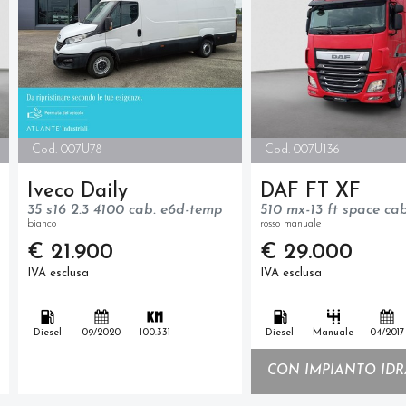
Cod. 007U78
Cod. 007U136
Iveco Daily
DAF FT XF
35 s16 2.3 4100 cab. e6d-temp
510 mx-13 ft space ca
bianco
rosso manuale
€ 21.900
€ 29.000
IVA esclusa
IVA esclusa
Diesel
09/2020
100.331
Diesel
Manuale
04/2017
CON IMPIANTO IDR