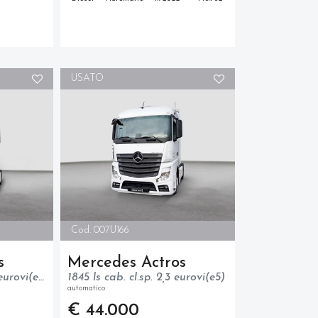
USATO
Cod. 007U166
s
Mercedes Actros
1845 ls cab. str.sp. 2,3 eurovi(e5)
1845 ls cab. cl.sp. 2,3 eurovi(e5)
automatico
€ 44.000