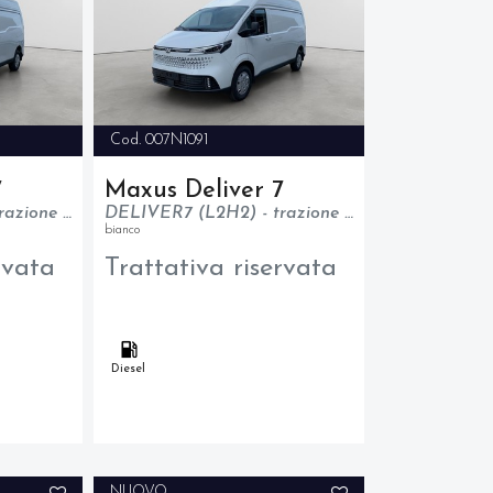
Cod. 007N1091
7
Maxus Deliver 7
DELIVER7 (L2H2) - trazione anteriore - N1
DELIVER7 (L2H2) - trazione anteriore - N1
bianco
rvata
Trattativa riservata
Diesel
NUOVO