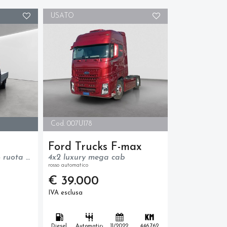
USATO
Cod. 007U178
Ford Trucks F-max
DELIVER9 Cab (L4) - ruota gemella - trazione posteriore - N1
4x2 luxury mega cab
rosso automatico
€ 39.000
IVA esclusa
Diesel
Automatico
11/2022
446.762