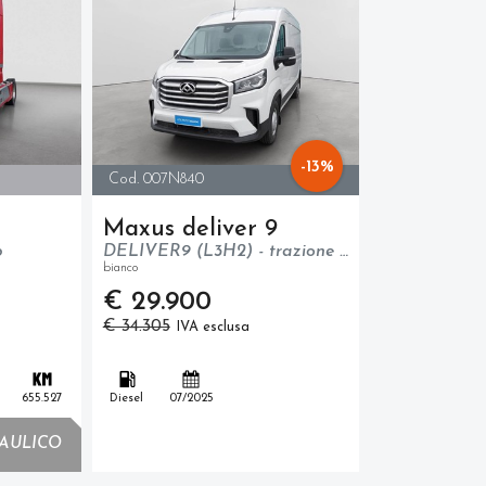
-13%
Cod. 007N840
Maxus deliver 9
b
DELIVER9 (L3H2) - trazione anteriore - N1
bianco
€ 29.900
€ 34.305
IVA esclusa
655.527
Diesel
07/2025
AULICO