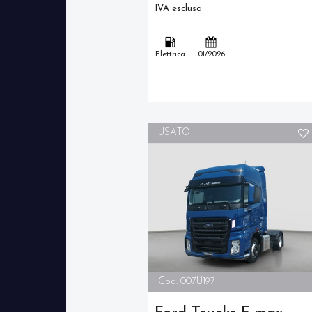
IVA esclusa
Elettrica
01/2026
USATO
Cod. 007U197