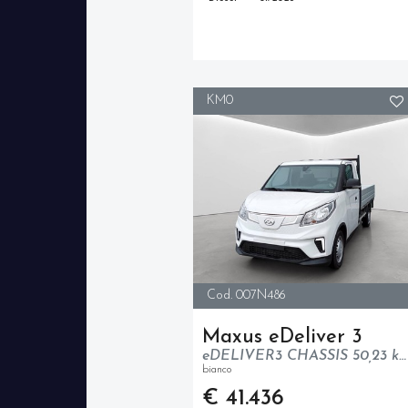
KM0
Cod. 007N486
Maxus eDeliver 3
eDELIVER3 CHASSIS 50,23 kWh
bianco
€ 41.436