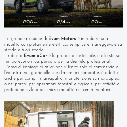
La grande missione di
Evum Motors
è introdurre una
mobilità completamente elettrica, semplice e maneggevole su
strada e fuori strada.
Il robusto
Evum aCar
è la proposta sostenibile, e allo stesso
tempo economica, pensata per la clientela professional.
L’area di impiego di aCar non si limita solo al commercio o
l’industra ma, grazie alle sue dimensioni compatte, è adatto
anche per compiti municipali di manutenzione su marciapiedi
o nei parchi, per operazioni forestali e agricole, per attività di
protezione civile o per micro-mobilità nei centri montani.