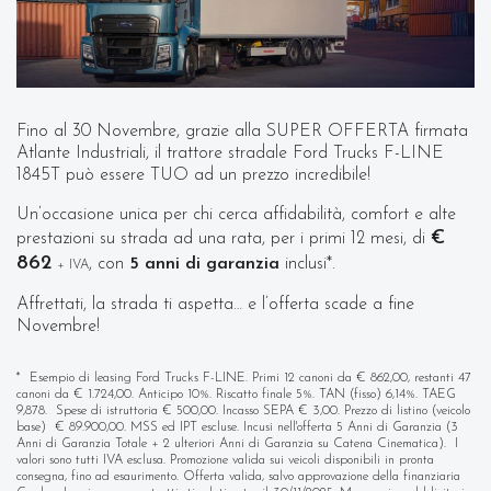
Fino al 30 Novembre, grazie alla SUPER OFFERTA firmata
Atlante Industriali, il trattore stradale Ford Trucks F-LINE
1845T può essere TUO ad un prezzo incredibile!
Un’occasione unica per chi cerca affidabilità, comfort e alte
€
prestazioni su strada ad una rata, per i primi 12 mesi, di
862
, con
5 anni di garanzia
inclusi*.
+ IVA
Affrettati, la strada ti aspetta… e l’offerta scade a fine
Novembre!
* Esempio di leasing Ford Trucks F-LINE. Primi 12 canoni da € 862,00, restanti 47
canoni da € 1.724,00. Anticipo 10%. Riscatto finale 5%. TAN (fisso) 6,14%. TAEG
9,878. Spese di istruttoria € 500,00. Incasso SEPA € 3,00. Prezzo di listino (veicolo
base) € 89.900,00. MSS ed IPT escluse. Incusi nell'offerta 5 Anni di Garanzia (3
Anni di Garanzia Totale + 2 ulteriori Anni di Garanzia su Catena Cinematica). I
valori sono tutti IVA esclusa. Promozione valida sui veicoli disponibili in pronta
consegna, fino ad esaurimento. Offerta valida, salvo approvazione della finanziaria