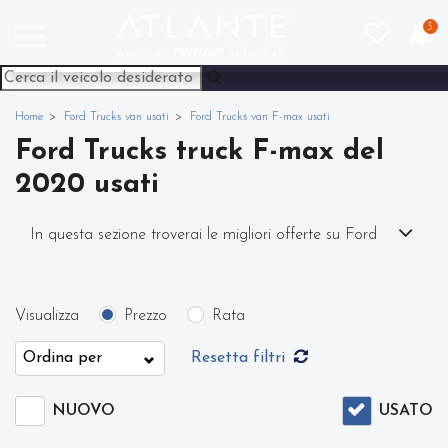
3
Home
Ford Trucks van usati
Ford Trucks van F-max usati
Ford Trucks truck F-max del
2020 usati
In questa sezione troverai le migliori offerte su Ford
Trucks truck F-max usato. Nel nostro sito potrai
Visualizza
Prezzo
Rata
scegliere Ford Trucks F-max in modo semplice e
Resetta filtri
veloce. Nello specifico, all'interno di questa pagina
NUOVO
USATO
abbiamo a disposizione Ford Trucks truck F-max del