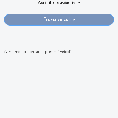
Apri filtri aggiuntivi
2020 con varie fasce di prezzi ed equipaggiamenti in
Trova veicoli >
grado di soddisfare qualsiasi esigenza di comfort o
prestazione.
Oltre a conoscere il prezzo potrai scoprire gli
Al momento non sono presenti veicoli
equipaggiamenti, le foto di interni ed esterni, le
tipologie di allestimento ed il chilometraggio (nel
caso di veicoli usati).
Contattaci per richiedere qualsiasi informazione o un
preventivo gratuito.