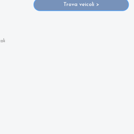
Trova veicoli >
chilometraggio (nel caso di veicoli usati).
iedere qualsiasi informazione o un preventivo gratuito.
oli