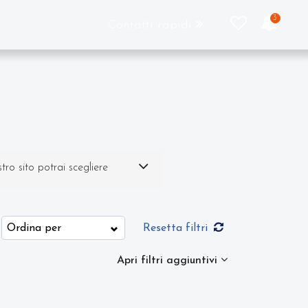
3
Contatti rapidi
ro sito potrai scegliere
 pagina abbiamo a
Resetta filtri
menti in grado di soddisfare
Apri filtri aggiuntivi
erni, le tipologie di