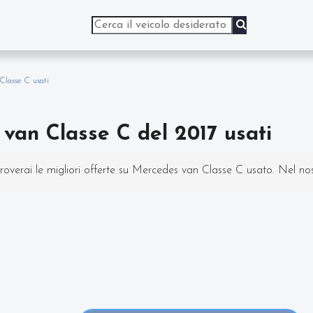
Classe C usati
van Classe C del 2017 usati
roverai le migliori offerte su Mercedes van Classe C usato. Nel nost
in modo semplice e veloce. Nello specifico, all'interno di questa
des van Classe C del 2017 con varie fasce di prezzi ed equipaggia
di comfort o prestazione.
l prezzo potrai scoprire gli equipaggiamenti, le foto di interni ed est