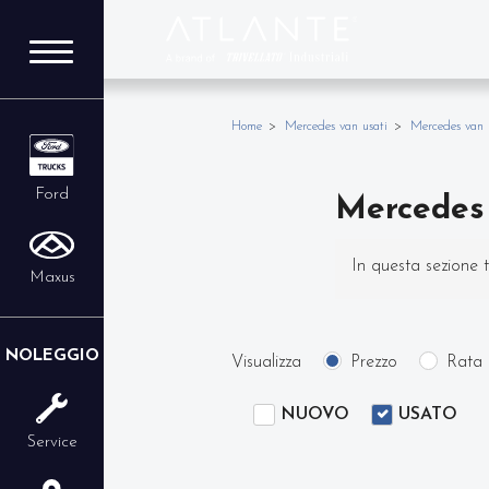
Home
Mercedes van usati
Mercedes van 
Ford
Mercedes 
In questa sezione t
Maxus
Mercedes Classe C 
NOLEGGIO
Visualizza
Prezzo
Rata
disposizione Merce
NUOVO
USATO
qualsiasi esigenza 
Service
Oltre a conoscere i