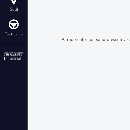
Sedi
allestimento ed il 
Contattaci per rich
Test drive
Al momento non sono presenti veic