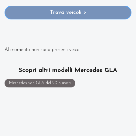
prezzi ed equipaggiamenti in grado di soddisfare
Trova veicoli >
qualsiasi esigenza di comfort o prestazione.
Oltre a conoscere il prezzo potrai scoprire gli
equipaggiamenti, le foto di interni ed esterni, le
Al momento non sono presenti veicoli
tipologie di allestimento ed il chilometraggio (nel
Scopri altri modelli Mercedes GLA
caso di veicoli usati).
Mercedes van GLA del 2015 usati
Contattaci per richiedere qualsiasi informazione o un
preventivo gratuito.