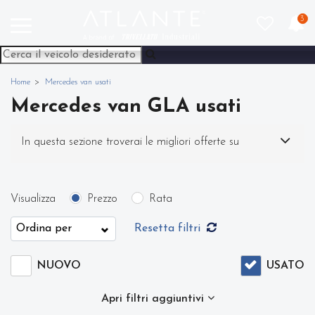
3
Home
Mercedes van usati
Mercedes van GLA usati
In questa sezione troverai le migliori offerte su
Mercedes van GLA usato. Nel nostro sito potrai
Visualizza
Prezzo
Rata
scegliere Mercedes GLA in modo semplice e veloce.
Resetta filtri
Nello specifico, all'interno di questa pagina abbiamo
NUOVO
USATO
a disposizione Mercedes van GLA con varie fasce di
Apri filtri aggiuntivi