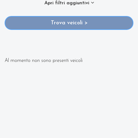
Apri filtri aggiuntivi
2016 con varie fasce di prezzi ed equipaggiamenti in
Trova veicoli >
grado di soddisfare qualsiasi esigenza di comfort o
prestazione.
Oltre a conoscere il prezzo potrai scoprire gli
Al momento non sono presenti veicoli
equipaggiamenti, le foto di interni ed esterni, le
tipologie di allestimento ed il chilometraggio (nel
caso di veicoli usati).
Contattaci per richiedere qualsiasi informazione o un
preventivo gratuito.