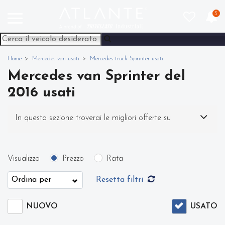
3
Home
Mercedes van usati
Mercedes truck Sprinter usati
Mercedes van Sprinter del
2016 usati
In questa sezione troverai le migliori offerte su
Mercedes van Sprinter usato. Nel nostro sito potrai
Visualizza
Prezzo
Rata
scegliere Mercedes Sprinter in modo semplice e
Resetta filtri
veloce. Nello specifico, all'interno di questa pagina
NUOVO
USATO
abbiamo a disposizione Mercedes van Sprinter del