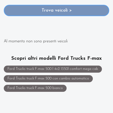
con varie fasce di prezzi ed equipaggiamenti in grado
Trova veicoli >
di soddisfare qualsiasi esigenza di comfort o
prestazione.
Oltre a conoscere il prezzo potrai scoprire gli
Al momento non sono presenti veicoli
equipaggiamenti, le foto di interni ed esterni, le
Scopri altri modelli Ford Trucks F-max
tipologie di allestimento ed il chilometraggio (nel
Ford Trucks truck F-max 500 l 4x2 1350l comfort mega cab
caso di veicoli usati).
Ford Trucks truck F-max 500 con cambio automatico
Ford Trucks truck F-max 500 bianco
Contattaci per richiedere qualsiasi informazione o un
preventivo gratuito.