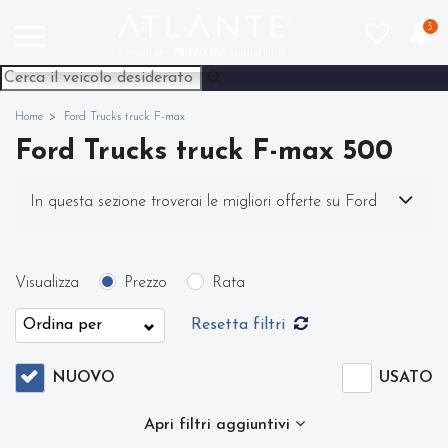
3
Home
Ford Trucks truck F-max
Ford Trucks truck F-max 500
In questa sezione troverai le migliori offerte su Ford
Trucks truck F-max nuovo. Nel nostro sito potrai
Visualizza
Prezzo
Rata
scegliere Ford Trucks F-max in modo semplice e
Resetta filtri
veloce. Nello specifico, all'interno di questa pagina
NUOVO
USATO
abbiamo a disposizione Ford Trucks truck F-max 500
Apri filtri aggiuntivi