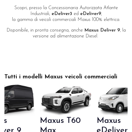
Scopri, presso la Concessionaria Autorizzata Atlante
Industriali,
eDeliver3
ed
eDeliver9
,
la gamma di veicoli commerciali Maxus 100% elettrica.
Disponibile, in pronta consegna, anche
Maxus Deliver 9
, la
versione ad alimentazione Diesel.
Tutti i modelli Maxus veicoli commerciali
us
Maxus T60
Maxus
iver 9
Max
eDeliver 