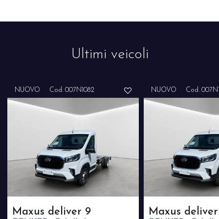
Ultimi veicoli
NUOVO
Cod. 007N1082
NUOVO
Cod. 007N
Maxus deliver 9
Maxus deliver