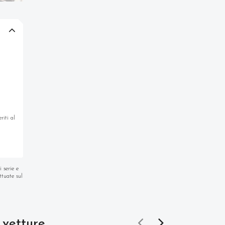
riti al
 serie e
ttuate sul
 vetture