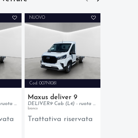
NUOVO
NUOVO
Cod. 007N1081
Cod. 007N1083
Maxus deliver 9
Maxus del
DELIVER9 Cab (L4) - ruota gemella - trazione posteriore - N1
DELIVER9 Cab (L4) - ruota gemella - trazione posteriore - N1
bianco
bianco
rvata
Trattativa riservata
Trattativ