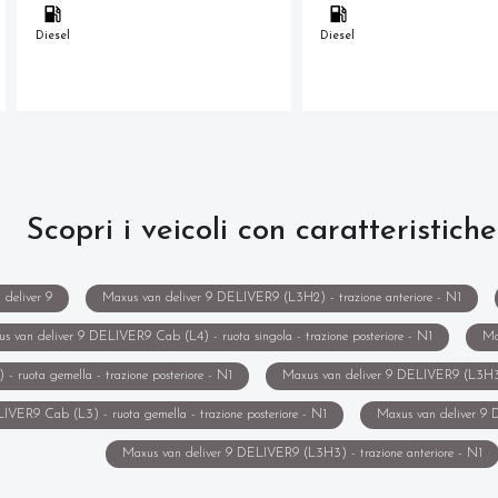
Diesel
Diesel
Scopri i veicoli con caratteristiche
 deliver 9
Maxus van deliver 9 DELIVER9 (L3H2) - trazione anteriore - N1
s van deliver 9 DELIVER9 Cab (L4) - ruota singola - trazione posteriore - N1
Ma
 ruota gemella - trazione posteriore - N1
Maxus van deliver 9 DELIVER9 (L3H3) 
IVER9 Cab (L3) - ruota gemella - trazione posteriore - N1
Maxus van deliver 9 
Maxus van deliver 9 DELIVER9 (L3H3) - trazione anteriore - N1