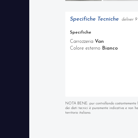
Specifiche Tecniche
deliver 9
Specifiche
Carrozzeria
Van
Colore esterno
Bianco
NOTA BENE: pur controllando costantemente la qua
dei dati tecnici è puramente indicativa e non ha 
territorio italiano.