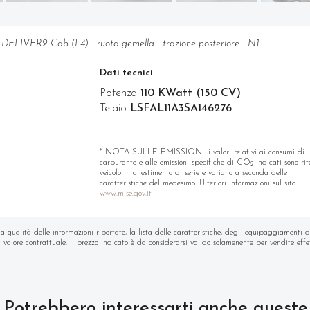
 DELIVER9 Cab (L4) - ruota gemella - trazione posteriore - N1
Dati tecnici
Potenza
110 KWatt (150 CV)
Telaio
LSFAL11A3SA146276
* NOTA SULLE EMISSIONI: i valori relativi ai consumi di
carburante e alle emissioni specifiche di CO
indicati sono rife
2
veicolo in allestimento di serie e variano a seconda delle
caratteristiche del medesimo. Ulteriori informazioni sul sito
www.mise.gov.it
lità delle informazioni riportate, la lista delle caratteristiche, degli equipaggiamenti di
valore contrattuale. Il prezzo indicato è da considerarsi valido solamenente per vendite effe
Potrebbero interessarti anche queste