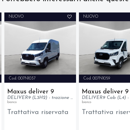
NUOVO
NUOVO
Cod. 007N1037
Cod. 007N1059
Maxus deliver 9
Maxus deliver 9
DELIVER9 (L3H2) - trazione anteriore - N1
bianco
bianco
Trattativa riservata
Trattativa rise