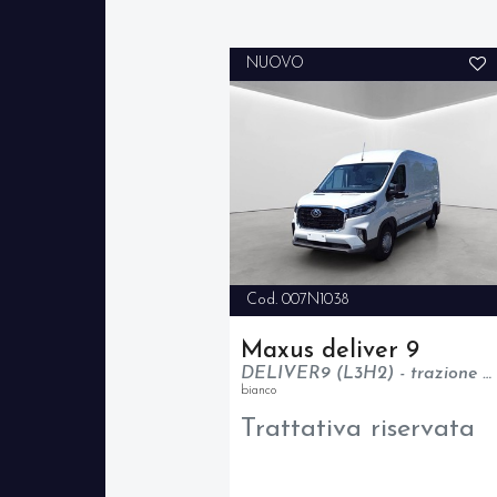
NUOVO
Cod. 007N1038
Maxus deliver 9
DELIVER9 (L3H2) - trazione anteriore - N1
bianco
Trattativa riservata