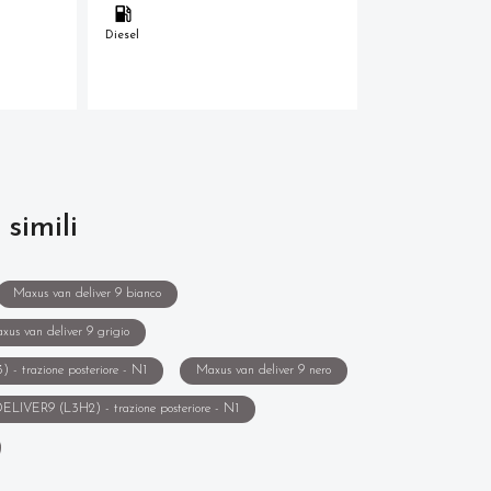
Diesel
Diesel
 simili
Maxus van deliver 9 bianco
xus van deliver 9 grigio
- trazione posteriore - N1
Maxus van deliver 9 nero
DELIVER9 (L3H2) - trazione posteriore - N1