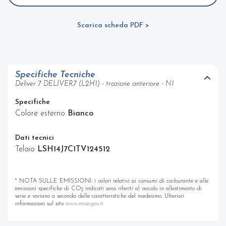
Scarica scheda PDF >
Specifiche Tecniche
Deliver 7 DELIVER7 (L2H1) - trazione anteriore - N1
Specifiche
Colore esterno
Bianco
Dati tecnici
Telaio
LSH14J7C1TV124512
* NOTA SULLE EMISSIONI: i valori relativi ai consumi di carburante e alle
emissioni specifiche di CO
indicati sono riferiti al veicolo in allestimento di
2
serie e variano a seconda delle caratteristiche del medesimo. Ulteriori
informazioni sul sito
www.mise.gov.it